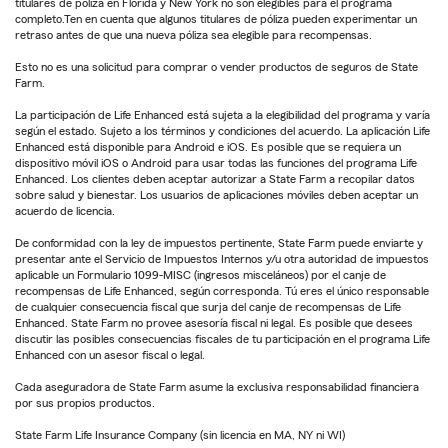
titulares de póliza en Florida y New York no son elegibles para el programa
completo.Ten en cuenta que algunos titulares de póliza pueden experimentar un
retraso antes de que una nueva póliza sea elegible para recompensas.
Esto no es una solicitud para comprar o vender productos de seguros de State
Farm.
La participación de Life Enhanced está sujeta a la elegibilidad del programa y varía
según el estado. Sujeto a los términos y condiciones del acuerdo. La aplicación Life
Enhanced está disponible para Android e iOS. Es posible que se requiera un
dispositivo móvil iOS o Android para usar todas las funciones del programa Life
Enhanced. Los clientes deben aceptar autorizar a State Farm a recopilar datos
sobre salud y bienestar. Los usuarios de aplicaciones móviles deben aceptar un
acuerdo de licencia.
De conformidad con la ley de impuestos pertinente, State Farm puede enviarte y
presentar ante el Servicio de Impuestos Internos y/u otra autoridad de impuestos
aplicable un Formulario 1099-MISC (ingresos misceláneos) por el canje de
recompensas de Life Enhanced, según corresponda. Tú eres el único responsable
de cualquier consecuencia fiscal que surja del canje de recompensas de Life
Enhanced. State Farm no provee asesoría fiscal ni legal. Es posible que desees
discutir las posibles consecuencias fiscales de tu participación en el programa Life
Enhanced con un asesor fiscal o legal.
Cada aseguradora de State Farm asume la exclusiva responsabilidad financiera
por sus propios productos.
State Farm Life Insurance Company (sin licencia en MA, NY ni WI)