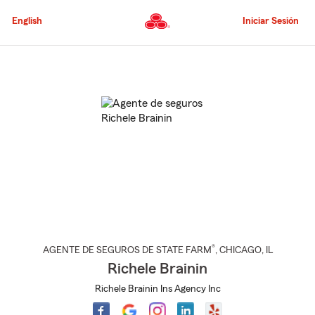
Pasar
al
English
Iniciar Sesión
contenido
principal
Comienzo
del
contenido
principal
®
AGENTE DE SEGUROS DE STATE FARM
,
CHICAGO
, IL
Richele Brainin
Richele Brainin Ins Agency Inc