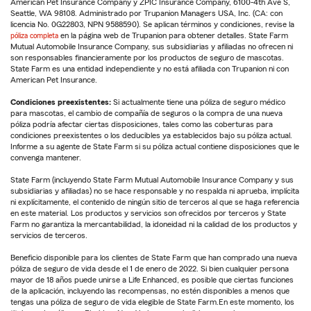
American Pet Insurance Company y ZPIC Insurance Company, 6100-4th Ave S,
Seattle, WA 98108. Administrado por Trupanion Managers USA, Inc. (CA: con
licencia No. 0G22803, NPN 9588590). Se aplican términos y condiciones, revise la
póliza completa
en la página web de Trupanion para obtener detalles. State Farm
Mutual Automobile Insurance Company, sus subsidiarias y afiliadas no ofrecen ni
son responsables financieramente por los productos de seguro de mascotas.
State Farm es una entidad independiente y no está afiliada con Trupanion ni con
American Pet Insurance.
Condiciones preexistentes:
Si actualmente tiene una póliza de seguro médico
para mascotas, el cambio de compañía de seguros o la compra de una nueva
póliza podría afectar ciertas disposiciones, tales como las coberturas para
condiciones preexistentes o los deducibles ya establecidos bajo su póliza actual.
Informe a su agente de State Farm si su póliza actual contiene disposiciones que le
convenga mantener.
State Farm (incluyendo State Farm Mutual Automobile Insurance Company y sus
subsidiarias y afiliadas) no se hace responsable y no respalda ni aprueba, implícita
ni explícitamente, el contenido de ningún sitio de terceros al que se haga referencia
en este material. Los productos y servicios son ofrecidos por terceros y State
Farm no garantiza la mercantabilidad, la idoneidad ni la calidad de los productos y
servicios de terceros.
Beneficio disponible para los clientes de State Farm que han comprado una nueva
póliza de seguro de vida desde el 1 de enero de 2022. Si bien cualquier persona
mayor de 18 años puede unirse a Life Enhanced, es posible que ciertas funciones
de la aplicación, incluyendo las recompensas, no estén disponibles a menos que
tengas una póliza de seguro de vida elegible de State Farm.En este momento, los