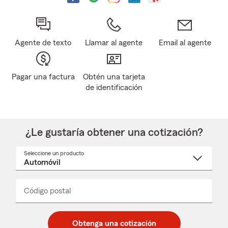
Agente de texto
Llamar al agente
Email al agente
Pagar una factura
Obtén una tarjeta
de identificación
¿Le gustaría obtener una cotización?
Seleccione un producto
Seleccione
un
nombre
de
producto
del
Código postal
Ingresa
Ingresa
_____
menú
un
un
desplegable
código
código
postal
postal
Obtenga una cotización
de
de